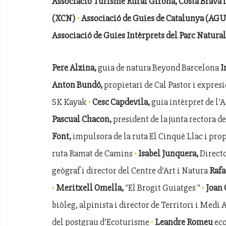
Associació Turisme Rural Girona, Costa Brava 
·
(XCN)
Associació de Guies de Catalunya (AG
Associació de Guies Intèrprets del Parc Natural 
Pere Alzina,
guia de natura Beyond Barcelona
I
Anton Bundó,
propietari de Cal Pastor i expres
·
SK Kayak
Cesc Capdevila,
guia intèrpret de l’
Pascual Chacon,
president de la junta rectora de
Font,
impulsora de la ruta El Cinquè Llac i pro
·
ruta Ramat de Camins
Isabel Junquera,
Directo
geògraf i director del Centre d’Art i Natura
Raf
·
·
Meritxell Omella,
"El Brogit Guiatges "
Joan 
biòleg, alpinista i director de Territori i Med
·
del postgrau d’Ecoturisme
Leandre Romeu
eco