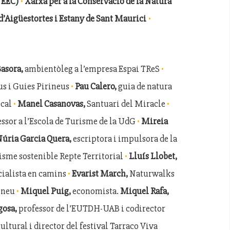
·
FEEC)
Xarxa per a la Conservació de la Natura
·
d’Aigüestortes i Estany de Sant Maurici
·
Basora,
ambientòleg a l’empresa Espai TReS
·
s i Guies Pirineus
Pau Calero,
guia de natura
·
·
ocal
Manel Casanovas,
Santuari del Miracle
·
essor a l’Escola de Turisme de la UdG
Mireia
úria Garcia Quera,
escriptora i impulsora de la
·
risme sostenible Repte Territorial
Lluís Llobet,
·
ecialista en camins
Evarist March,
Naturwalks
·
rineu
Miquel Puig,
economista.
Miquel Rafa,
gosa,
professor de l’EUTDH-UAB i codirector
ultural i director del festival Tarraco Viva