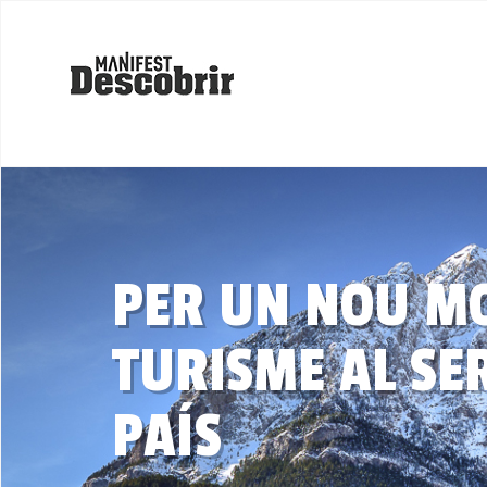
PER UN NOU M
TURISME AL SER
PAÍS