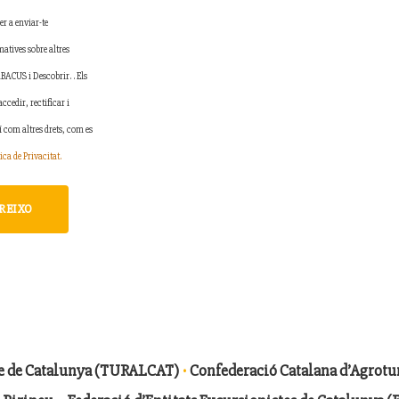
er a enviar-te
tives sobre altres
ABACUS i Descobrir. . Els
accedir, rectificar i
í com altres drets, com es
tica de Privacitat.
REIXO
·
me de Catalunya (TURALCAT)
Confederació Catalana d’Agrot