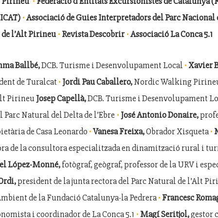
·
i Pirineu
Federació d’Entitats Excursionistes de Catalunya (
·
UICAT)
Associació de Guies Interpretadors del Parc Nacional 
·
·
de l’Alt Pirineu
Revista Descobrir
Associació La Conca 5.1
·
nma Ballbé,
DCB. Turisme i Desenvolupament Local
Xavier 
·
ident de Turalcat
Jordi Pau Caballero,
Nordic Walking Pirineu
Alt Pirineu
Josep Capellà,
DCB. Turisme i Desenvolupament L
·
l Parc Natural del Delta de l’Ebre
José Antonio Donaire,
prof
·
·
pietària de Casa Leonardo
Vanesa Freixa,
Obrador Xisqueta
N
ra de la consultora especialitzada en dinamització rural i tu
ael López-Monné,
fotògraf, geògraf, professor de la URV i esp
Ordi,
president de la junta rectora del Parc Natural de l’Alt Pi
·
i Ambient de la Fundació Catalunya-la Pedrera
Francesc Roma
·
nomista i coordinador de La Conca 5.1
Magí Seritjol,
gestor c