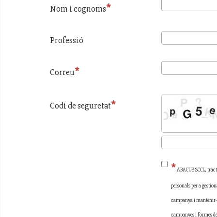
Nom i cognoms
Professió
Correu
Codi de seguretat
ABACUS SCCL, tracta
personals per a gestion
campanya i mantenir-t
campanyes i formes de