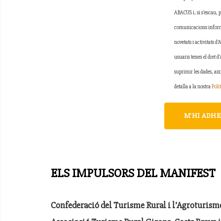
ABACUS i, si s’escau, p
comunicacions informa
novetats i activitats d’
usuaris tenen el dret d'
suprimir les dades, aix
detalla a la nostra
Polí
M'HI ADHE
ELS IMPULSORS DEL MANIFEST
Confederació del Turisme Rural i l’Agroturis