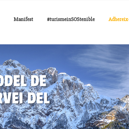
Manifest
#turismeinSOStenible
Adhereix-
ODEL DE
VEI DEL