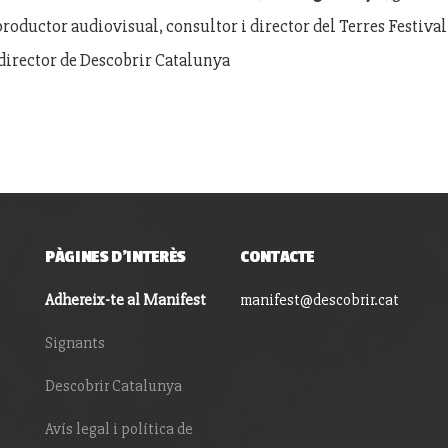
productor audiovisual, consultor i director del Terres Festiva
director de Descobrir Catalunya
PÀGINES D'INTERÈS
CONTACTE
Adhereix-te al Manifest
manifest@descobrir.cat
Signants
Descobrir Catalunya
Avís legal i política de