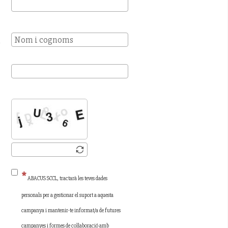
ó
ABACUS SCCL, tractarà les teves dades
personals per a gestionar el suport a aquesta
campanya i mantenir-te informat/a de futures
campanyes i formes de col·laboració amb