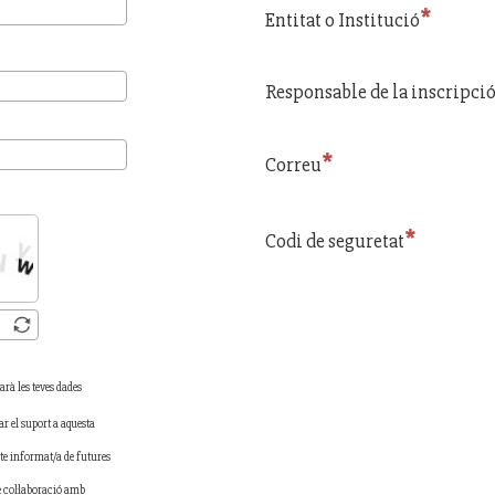
Entitat o Institució
Responsable de la inscripci
Correu
Codi de seguretat
rà les teves dades
ar el suport a aquesta
e informat/a de futures
 col·laboració amb