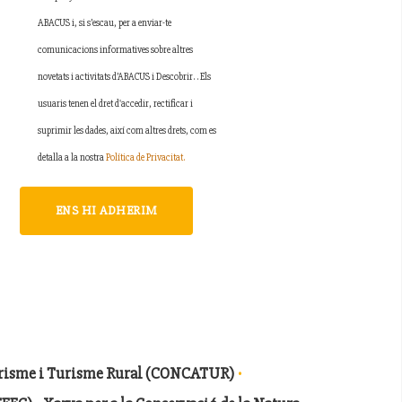
ABACUS i, si s’escau, per a enviar-te
comunicacions informatives sobre altres
novetats i activitats d’ABACUS i Descobrir. . Els
usuaris tenen el dret d'accedir, rectificar i
suprimir les dades, així com altres drets, com es
detalla a la nostra
Política de Privacitat.
ENS HI ADHERIM
·
urisme i Turisme Rural (CONCATUR)