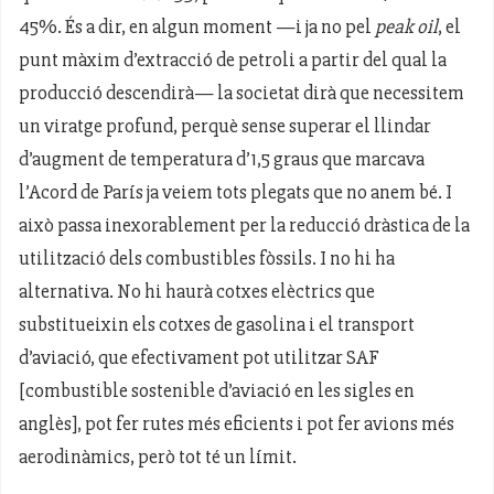
45%. És a dir, en algun moment —i ja no pel
peak oil
, el
punt màxim d’extracció de petroli a partir del qual la
producció descendirà— la societat dirà que necessitem
un viratge profund, perquè sense superar el llindar
d’augment de temperatura d’1,5 graus que marcava
l’Acord de París ja veiem tots plegats que no anem bé. I
això passa inexorablement per la reducció dràstica de la
utilització dels combustibles fòssils. I no hi ha
alternativa. No hi haurà cotxes elèctrics que
substitueixin els cotxes de gasolina i el transport
d’aviació, que efectivament pot utilitzar SAF
[combustible sostenible d’aviació en les sigles en
anglès], pot fer rutes més eficients i pot fer avions més
aerodinàmics, però tot té un límit.