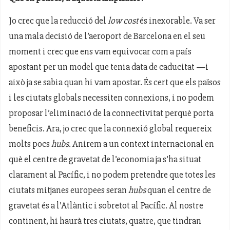
Jo crec que la reducció del
low cost
és inexorable. Va ser
una mala decisió de l’aeroport de Barcelona en el seu
moment i crec que ens vam equivocar com a país
apostant per un model que tenia data de caducitat —i
això ja se sabia quan hi vam apostar. És cert que els països
i les ciutats globals necessiten connexions, i no podem
proposar l’eliminació de la connectivitat perquè porta
beneficis. Ara, jo crec que la connexió global requereix
molts pocs
hubs
. Anirem a un context internacional en
què el centre de gravetat de l’economia ja s’ha situat
clarament al Pacífic, i no podem pretendre que totes les
ciutats mitjanes europees seran
hubs
quan el centre de
gravetat és a l’Atlàntic i sobretot al Pacífic. Al nostre
continent, hi haurà tres ciutats, quatre, que tindran