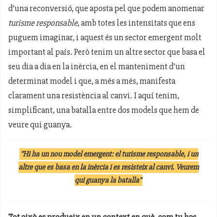
d’una reconversió, que aposta pel que podem anomenar
turisme responsable
, amb totes les intensitats que ens
puguem imaginar, i aquest és un sector emergent molt
important al país. Però tenim un altre sector que basa el
seu dia a dia en la inèrcia, en el manteniment d’un
determinat model i que, a més a més, manifesta
clarament una resistència al canvi. I aquí tenim,
simplificant, una batalla entre dos models que hem de
veure qui guanya.
"Hi ha un nou model emergent: el turisme responsable, i un
altre que es basa en la inèrcia i es resisteix al canvi. Veurem
qui guanya la batalla"
Tot això es produeix en un context en què, com tu has