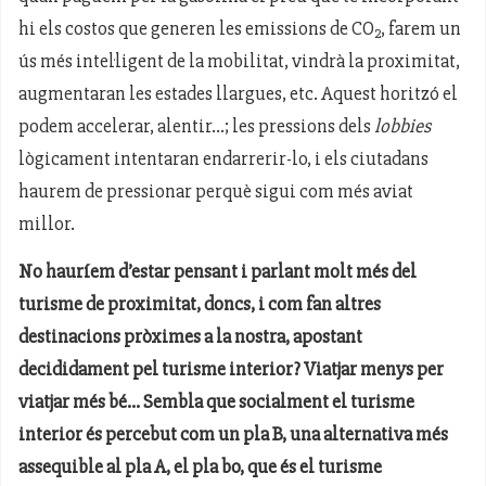
hi els costos que generen les emissions de CO
, farem un
2
ús més intel·ligent de la mobilitat, vindrà la proximitat,
augmentaran les estades llargues, etc. Aquest horitzó el
podem accelerar, alentir...; les pressions dels
lobbies
lògicament intentaran endarrerir-lo, i els ciutadans
haurem de pressionar perquè sigui com més aviat
millor.
No hauríem d’estar pensant i parlant molt més del
turisme de proximitat, doncs, i com fan altres
destinacions pròximes a la nostra, apostant
decididament pel turisme interior? Viatjar menys per
viatjar més bé... Sembla que socialment el turisme
interior és percebut com un pla B, una alternativa més
assequible al pla A, el pla bo, que és el turisme