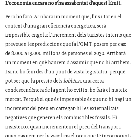
L’economia encara no s’ha assabentat d’aquest límit.
Però ho farà. Arribarà un moment que, fins i tot en el
context d’una gran eficiència energètica, serà
impossible engolir l’increment dels turistes interns que
preveuen les prediccions que fa l’OMT, posem per cas:
de 8.000 a 15.000 milions de persones el 2030. Arribarà
un moment en què haurem d’assumir que no hi arribem.
I si no ho fem des d’un punt de vista legislatiu, perquè
pot ser que la pressió dels
lobbies
i una certa
condescendència de la gent ho evitin, ho farà el mateix
mercat. Perquè el que és impensable és que no hi hagi un
increment del preu en carregar-hi les externalitats
negatives que generen els combustibles fòssils. Hi
insisteixo: quan incrementem el preu del transport,
quan paguem per la gasolina el preu que té incorporant-