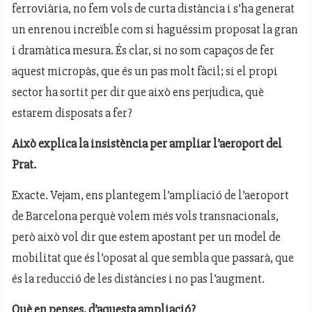
ferroviària, no fem vols de curta distància i s’ha generat
un enrenou increïble com si haguéssim proposat la gran
i dramàtica mesura. És clar, si no som capaços de fer
aquest micropàs, que és un pas molt fàcil; si el propi
sector ha sortit per dir que això ens perjudica, què
estarem disposats a fer?
Això explica la insistència per ampliar l’aeroport del
Prat.
Exacte. Vejam, ens plantegem l’ampliació de l’aeroport
de Barcelona perquè volem més vols transnacionals,
però això vol dir que estem apostant per un model de
mobilitat que és l’oposat al que sembla que passarà, que
és la reducció de les distàncies i no pas l’augment.
Què en penses, d’aquesta ampliació?