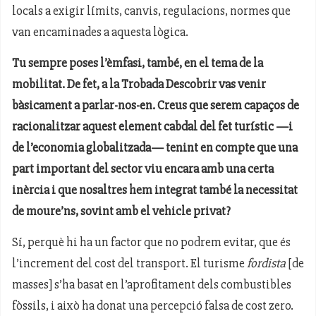
locals a exigir límits, canvis, regulacions, normes que
van encaminades a aquesta lògica.
Tu sempre poses l’èmfasi, també, en el tema de la
mobilitat. De fet, a la Trobada Descobrir vas venir
bàsicament a parlar-nos-en. Creus que serem capaços de
racionalitzar aquest element cabdal del fet turístic —i
de l’economia globalitzada— tenint en compte que una
part important del sector viu encara amb una certa
inèrcia i que nosaltres hem integrat també la necessitat
de moure’ns, sovint amb el vehicle privat?
Sí, perquè hi ha un factor que no podrem evitar, que és
l’increment del cost del transport. El turisme
fordista
[de
masses] s’ha basat en l’aprofitament dels combustibles
fòssils, i això ha donat una percepció falsa de cost zero.