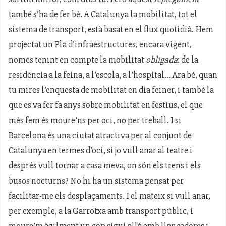
també s’ha de fer bé. A Catalunya la mobilitat, tot el
sistema de transport, està basat en el flux quotidià. Hem
projectat un Pla d’infraestructures, encara vigent,
només tenint en compte la mobilitat
obligada
: de la
residència a la feina, a l’escola, a l’hospital... Ara bé, quan
tu mires l’enquesta de mobilitat en dia feiner, i també la
que es va fer fa anys sobre mobilitat en festius, el que
més fem és moure’ns per oci, no per treball. I si
Barcelona és una ciutat atractiva per al conjunt de
Catalunya en termes d’oci, si jo vull anar al teatre i
després vull tornar a casa meva, on són els trens i els
busos nocturns? No hi ha un sistema pensat per
facilitar-me els desplaçaments. I el mateix si vull anar,
per exemple, a la Garrotxa amb transport públic, i
moure’m àgilment un cop sigui allà amb llançadores i