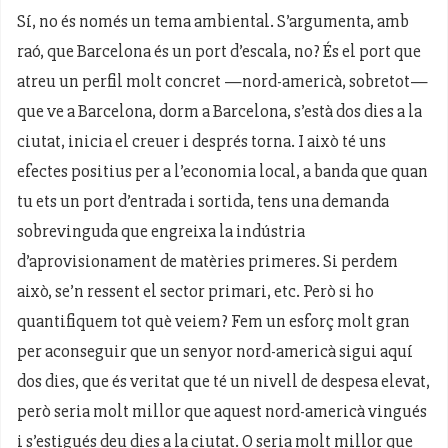
Sí, no és només un tema ambiental. S’argumenta, amb
raó, que Barcelona és un port d’escala, no? És el port que
atreu un perfil molt concret —nord-americà, sobretot—
que ve a Barcelona, dorm a Barcelona, s’està dos dies a la
ciutat, inicia el creuer i després torna. I això té uns
efectes positius per a l’economia local, a banda que quan
tu ets un port d’entrada i sortida, tens una demanda
sobrevinguda que engreixa la indústria
d’aprovisionament de matèries primeres. Si perdem
això, se’n ressent el sector primari, etc. Però si ho
quantifiquem tot què veiem? Fem un esforç molt gran
per aconseguir que un senyor nord-americà sigui aquí
dos dies, que és veritat que té un nivell de despesa elevat,
però seria molt millor que aquest nord-americà vingués
i s’estigués deu dies a la ciutat. O seria molt millor que