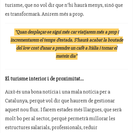
turisme, que no vol dir que n’hi haurà menys, sinó que
es transformarà. Anirem més a prop.
"Quan desplaçar-se sigui més car viatjarem més a prop i
incrementarem el temps d’estada. S’haurà acabat la boutade
del low cost d’anar a prendre un cafè a Itàlia i tornar el
mateix dia"
El turisme interior i de proximitat...
Això és una bona notícia i una mala notícia per a
Catalunya, perquè vol dir que haurem de gestionar
aquest nou flux. I farem estades més llargues, que serà
molt bo per al sector, perquè permetrà millorar les
estructures salarials, professionals, reduir