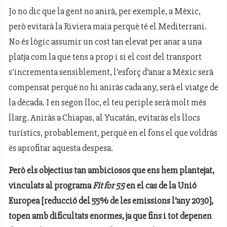
Jo no dic que la gent no anirà, per exemple, a Mèxic,
però evitarà la Riviera maia perquè té el Mediterrani.
No és lògic assumir un cost tan elevat per anar a una
platja com la que tens a prop i si el cost del transport
s’incrementa sensiblement, l’esforç d’anar a Mèxic serà
compensat perquè no hi aniràs cada any, serà el viatge de
la dècada. I en segon lloc, el teu periple serà molt més
llarg. Aniràs a Chiapas, al Yucatán, evitaràs els llocs
turístics, probablement, perquè en el fons el que voldràs
és aprofitar aquesta despesa.
Però els objectius tan ambiciosos que ens hem plantejat,
vinculats al programa
Fit for 55
en el cas de la Unió
Europea [reducció del 55% de les emissions l’any 2030],
topen amb dificultats enormes, ja que fins i tot depenen