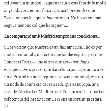
rellevància mundial, i aquesta tria ja està feta de fa molts
anys. Llavors, és una falsa aspiració pretendre que
Barcelona serà el quart
hub
europeu. No ho serem mai i
segurament no cal que ho siguem...
La comparació amb Madrid sempre ens condiciona...
Sí, és veritat que Madrid és un
hub
americà, i ho és per
motius colonials, un factor que també explica per què
Londres i París —i no altres ciutats— són
hubs
europeus. Però jo crec que Barcelona pot aspirar no a ser
un
hub
, sinó un node regional a escala mundial, és a dir,
un node de connexió del seu radi, que és Europa, una
part de l’Àfrica i el Mediterrani. Podem ser l’aeroport de
referència del Mediterrani, i si ens en sortim, ja estarà
bé.