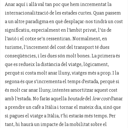
Anar aquí i allà val tan poc que hem incrementat la
internacionalització de les estades curtes. Quan passem
a un altre paradigma en què desplaçar-nos tindrà un cost
significatiu, especialment en l’àmbit privat, l’ús de
l’avió i el cotxe se’n ressentiran. Normalment, en
turisme, l’increment del cost del transport té dues
conseqüències, i les dues són molt bones. La primera és
que es redueix la distància del viatge, lògicament,
perquè si costa molt anar lluny, viatges més a prop. I la
segona és que s’incrementa el temps d’estada, perquè si
és molt car anar lluny, intentes amortitzar aquest cost
amb l’estada. No faràs aquella
boutade
del
low cost
d’anar
a prendre un cafè a Itàlia i tornar el mateix dia, sinó que
si pagues el viatge a Itàlia, t’hi estaràs més temps. Per
tant, hi haurà un impacte de la mobilitat sobre el