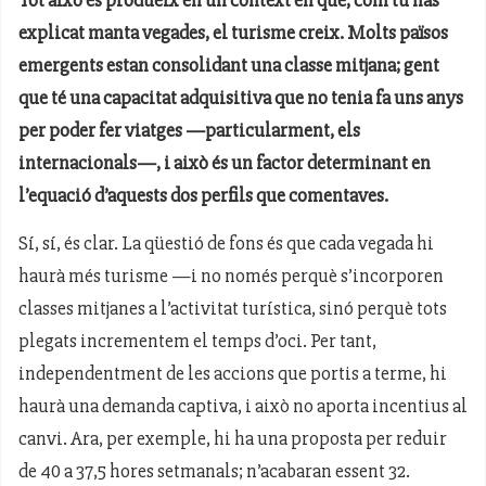
explicat manta vegades, el turisme creix. Molts països
emergents estan consolidant una classe mitjana; gent
que té una capacitat adquisitiva que no tenia fa uns anys
per poder fer viatges —particularment, els
internacionals—, i això és un factor determinant en
l’equació d’aquests dos perfils que comentaves.
Sí, sí, és clar. La qüestió de fons és que cada vegada hi
haurà més turisme —i no només perquè s’incorporen
classes mitjanes a l’activitat turística, sinó perquè tots
plegats incrementem el temps d’oci. Per tant,
independentment de les accions que portis a terme, hi
haurà una demanda captiva, i això no aporta incentius al
canvi. Ara, per exemple, hi ha una proposta per reduir
de 40 a 37,5 hores setmanals; n’acabaran essent 32.