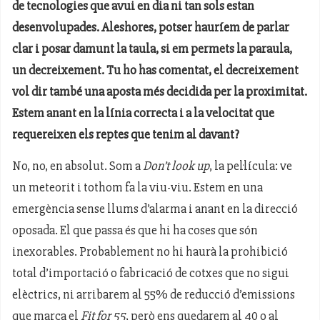
de tecnologies que avui en dia ni tan sols estan
desenvolupades. Aleshores, potser hauríem de parlar
clar i posar damunt la taula, si em permets la paraula,
un decreixement. Tu ho has comentat, el decreixement
vol dir també una aposta més decidida per la proximitat.
Estem anant en la línia correcta i a la velocitat que
requereixen els reptes que tenim al davant?
No, no, en absolut. Som a
Don’t look up
, la pel·lícula: ve
un meteorit i tothom fa la viu-viu. Estem en una
emergència sense llums d’alarma i anant en la direcció
oposada. El que passa és que hi ha coses que són
inexorables. Probablement no hi haurà la prohibició
total d’importació o fabricació de cotxes que no sigui
elèctrics, ni arribarem al 55% de reducció d’emissions
que marca el
Fit for 55
, però ens quedarem al 40 o al