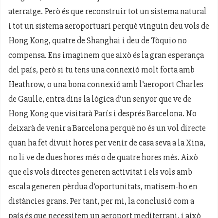
aterratge. Però és que reconstruir tot un sistema natural
i tot un sistema aeroportuari perquè vinguin deu vols de
Hong Kong, quatre de Shanghai i deu de Tòquio no
compensa. Ens imaginem que això és la gran esperança
del país, però si tu tens una connexió molt forta amb
Heathrow, o una bona connexió amb l’aeroport Charles
de Gaulle, entra dins la lògica d’un senyor que ve de
Hong Kong que visitarà París i després Barcelona. No
deixarà de venir a Barcelona perquè no és un vol directe
quan ha fet divuit hores per venir de casa seva a la Xina,
no li ve de dues hores més o de quatre hores més. Això
que els vols directes generen activitat i els vols amb
escala generen pèrdua d’oportunitats, matisem-ho en
distàncies grans. Per tant, per mi, la conclusió com a
país és que necessitem un aeroport mediterrani, i això