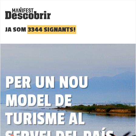
JA SOM
3344 SIGNANTS!
PER UN NOU
MODEL DE
TURISME AL