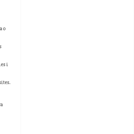
a o
s
es i
ites.
va