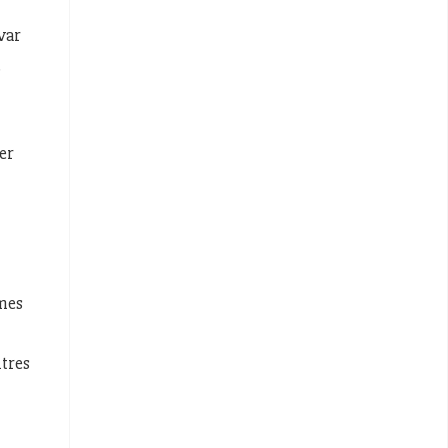
var
.
er
emes
ltres