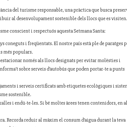
tància del turisme responsable, una pràctica que busca preser
tribuir al desenvolupament sostenible dels llocs que es visiten
risme conscient i respectuós aquesta Setmana Santa:
 coneguts i freqüentats. El nostre país està ple de paratges p
ls més populars.
 estacionar només als llocs designats per evitar molèsties i
Informa't sobre serveis d'autobús que poden portar-te a punts
jaments i serveis certificats amb etiquetes ecològiques i sist
isme sostenible.
xalles i endú-te-les. Si bé moltes àrees tenen contenidors, en a
ra. Recorda reduir al màxim el consum d'aigua durant la teva