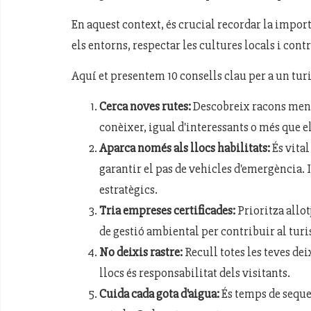
En aquest context, és crucial recordar la impor
els entorns, respectar les cultures locals i con
Aquí et presentem 10 consells clau per a un tu
Cerca noves rutes:
Descobreix racons menys
conèixer, igual d'interessants o més que e
Aparca només als llocs habilitats:
És vital
garantir el pas de vehicles d'emergència. 
estratègics.
Tria empreses certificades:
Prioritza allot
de gestió ambiental per contribuir al tur
No deixis rastre:
Recull totes les teves dei
llocs és responsabilitat dels visitants.
Cuida cada gota d'aigua:
És temps de seque