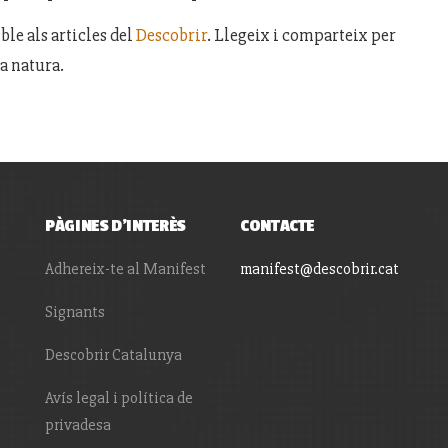
le als articles del
Descobrir
. Llegeix i comparteix per
a natura.
PÀGINES D'INTERÈS
CONTACTE
Adhereix-te al Manifest
manifest@descobrir.cat
Signants
Descobrir Catalunya
Avís legal i política de
privadesa