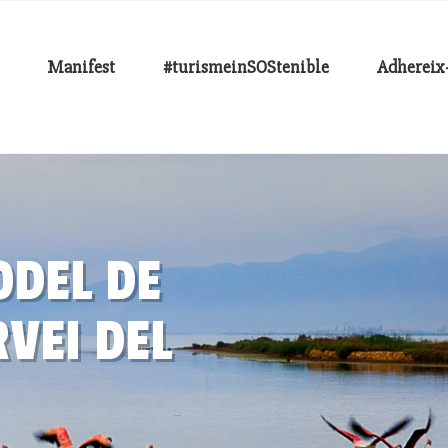
Manifest
#turismeinSOStenible
Adhereix-
ODEL DE
VEI DEL