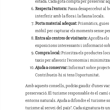
estada. Cada gota compta per preservar aq
Respecta l'entorn:
Passa desapercebut al bo
interferir amb la flora i la fauna locals.
Porta material adequat:
Prismàtics, guies 
mòbil per capturar els moments sense per
Entra als centres de visitants:
Aprofita els
exposicions interessants i informació sobre
Compra local:
Prioritza els productes loca
taxis per afavorir l'economia i minimitzar
Ajuda a conservar:
Informa't sobre projecte
Contribueix-hi si tens l'oportunitat.
Amb aquests consells, podràs gaudir d'unes vac
preservació. El turisme responsable és el camí 
entorns naturals. Ajuda a difondre el turisme 
turisme al servei del país". Cada signatura és u