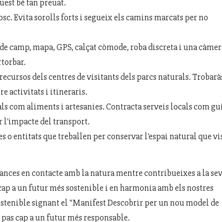
uest bé tan preuat.
sc. Evita sorolls forts i segueix els camins marcats per no
de camp, mapa, GPS, calçat còmode, roba discreta i una càmer
torbar.
 recursos dels centres de visitants dels parcs naturals. Trobarà
 activitats i itineraris.
ls com aliments i artesanies. Contracta serveis locals com gui
 l'impacte del transport.
s o entitats que treballen per conservar l'espai natural que vis
ances en contacte amb la natura mentre contribueixes a la se
cap a un futur més sostenible i en harmonia amb els nostres
sostenible signant el "Manifest Descobrir per un nou model de
n pas cap a un futur més responsable.