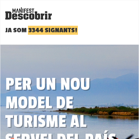
JA SOM
3344 SIGNANTS!
PER UN NOU
MODEL DE
TURISME AL