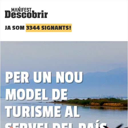
JA SOM
3344 SIGNANTS!
PER UN NOU
MODEL DE
TURISME AL