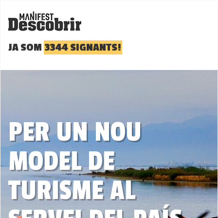
JA SOM
3344 SIGNANTS!
PER UN NOU
MODEL DE
TURISME AL