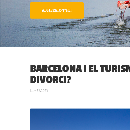
ADHEREIX-T’HI!
BARCELONA I EL TURIS
DIVORCI?
Juny 22,2023