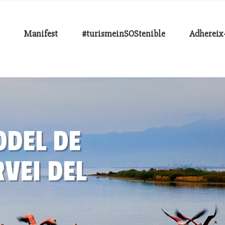
Manifest
#turismeinSOStenible
Adhereix-
ODEL DE
VEI DEL