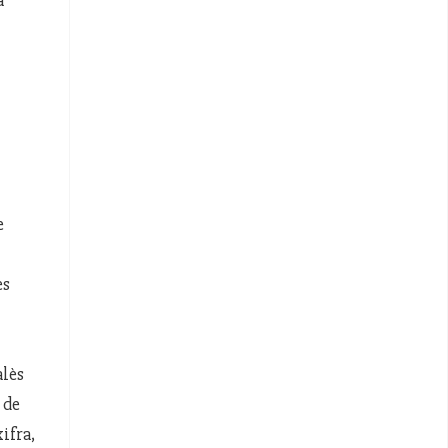
a
e
es
alès
 de
ifra,