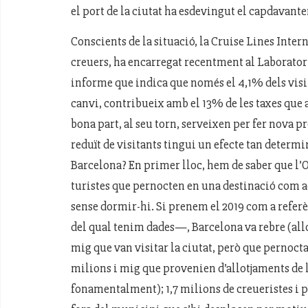
el port de la ciutat ha esdevingut el capdavant
Conscients de la situació, la Cruise Lines Inter
creuers, ha encarregat recentment al Laborato
informe que indica que només el 4,1% dels visit
canvi, contribueix amb el 13% de les taxes que
bona part, al seu torn, serveixen per fer nova 
reduït de visitants tingui un efecte tan determin
Barcelona? En primer lloc, hem de saber que l’
turistes que pernocten en una destinació com aq
sense dormir-hi. Si prenem el 2019 com a referè
del qual tenim dades—, Barcelona va rebre (allo
mig que van visitar la ciutat, però que pernoct
milions i mig que provenien d’allotjaments de l
fonamentalment); 1,7 milions de creueristes i p