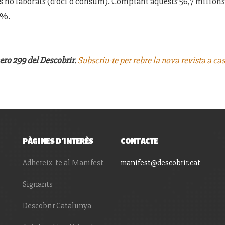
s no laborals (d’oci o consum). Comptant aquests 56,7 milions
1%.
ro 299 del Descobrir
.
Subscriu-te per rebre la nova revista a ca
PÀGINES D'INTERÈS
CONTACTE
Adhereix-te al Manifest
manifest@descobrir.cat
Signants
Descobrir Catalunya