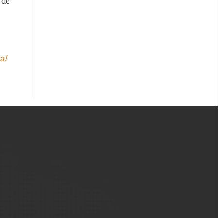
 de
sa!