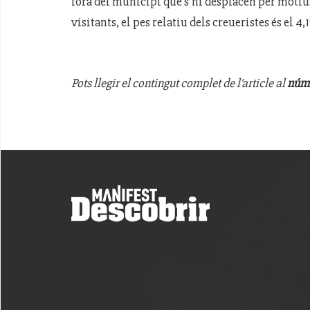
fora del municipi que s’hi desplacen per motiu
visitants, el pes relatiu dels creueristes és el 4,
Pots llegir el contingut complet de l'article al
núme