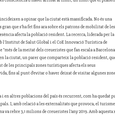
s consciència d’haver arribat al límit, un límit que el planet
oincideixen a opinar que la ciutat està massificada. No és una
 gran que s'ha fet fins ara sobre els patrons de mobilitat de les
sència afecta la població resident. La recerca, liderada per la
 l'Institut de Salut Global i el
CoE
Innovació Turística de
ue "més de la meitat dels creueristes que fan escala a Barcelona
n la ciutat, un parer que comparteix la població resident, qu
t de les principals zones turístiques afecta els seus
ida, fins al punt d'evitar o haver deixat de visitar algunes zon
 i en altres poblacions del país és recurrent, com ha quedat p
als. I, amb relació a les externalitats que provoca, el turisme
na va rebre 3,1 milions de creueristes l'any 2019. Amb aquesta x