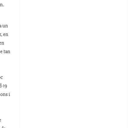
n.
a un
r, en
 en
e tan
oc
d-19
ons i
e