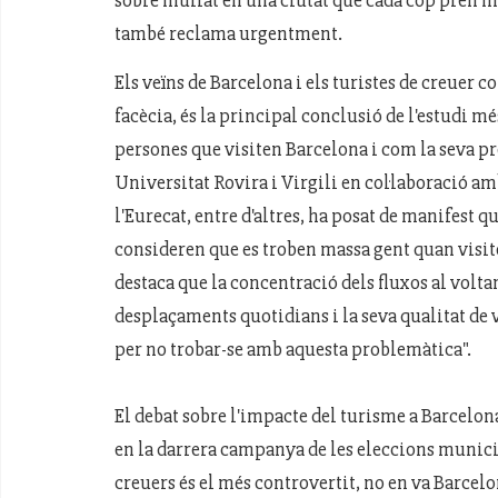
sobre mullat en una ciutat que cada cop pren mé
també reclama urgentment.
Els veïns de Barcelona i els turistes de creuer c
facècia, és la principal conclusió de l'estudi més
persones que visiten Barcelona i com la seva pre
Universitat Rovira i Virgili en col·laboració amb
l'
Eurecat
, entre d'altres, ha posat de manifest q
consideren que es troben massa gent quan visite
destaca que la concentració dels fluxos al voltan
desplaçaments quotidians i la seva qualitat de v
per no trobar-se amb aquesta problemàtica".
El debat sobre l'impacte del turisme a Barcelona
en la darrera campanya de les eleccions municip
creuers és el més controvertit, no en va Barcelo