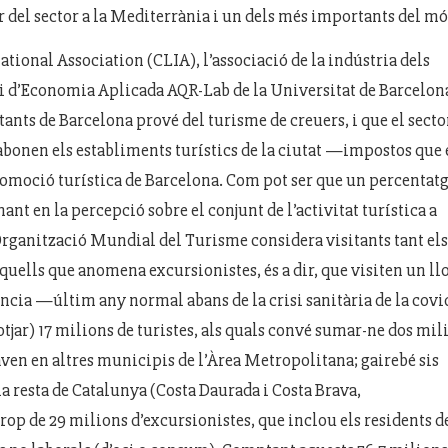
er del sector a la Mediterrània i un dels més importants del mó
national Association (CLIA), l’associació de la indústria dels
ri d’Economia Aplicada AQR-Lab de la Universitat de Barcelon
ants de Barcelona prové del turisme de creuers, i que el secto
 abonen els establiments turístics de la ciutat —impostos que
promoció turística de Barcelona. Com pot ser que un percentatg
ant en la percepció sobre el conjunt de l’activitat turística a
Organització Mundial del Turisme considera visitants tant els
uells que anomena excursionistes, és a dir, que visiten un ll
ncia —últim any normal abans de la crisi sanitària de la covi
tjar) 17 milions de turistes, als quals convé sumar-ne dos mili
aven en altres municipis de l’Àrea Metropolitana; gairebé sis
a resta de Catalunya (Costa Daurada i Costa Brava,
rop de 29 milions d’excursionistes, que inclou els residents d