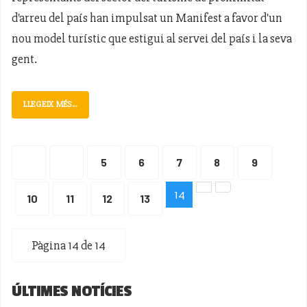
d'arreu del país han impulsat un Manifest a favor d'un
nou model turístic que estigui al servei del país i la seva
gent.
LLEGEIX MÉS...
5
6
7
8
9
14
10
11
12
13
Pàgina 14 de 14
ÚLTIMES NOTÍCIES