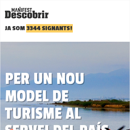
JA SOM
3344 SIGNANTS!
PER UN NOU
MODEL DE
TURISME AL