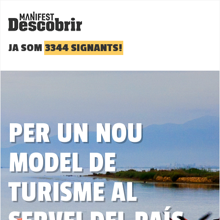
JA SOM
3344 SIGNANTS!
PER UN NOU
MODEL DE
TURISME AL