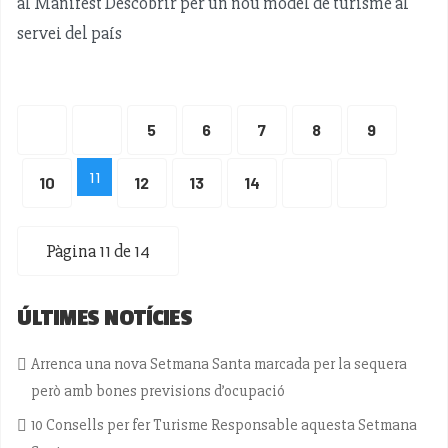
al Manifest Descobrir per un nou model de turisme al
servei del país
5
6
7
8
9
11
10
12
13
14
Pàgina 11 de 14
ÚLTIMES NOTÍCIES
Arrenca una nova Setmana Santa marcada per la sequera
però amb bones previsions d’ocupació
10 Consells per fer Turisme Responsable aquesta Setmana