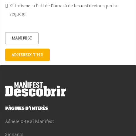
El turisme, a l’ull de l’huracà de les restriccions per la
sequera
MANIFEST
ADHEREIX-T'HI!
PÀGINES D'INTERÈS
Adhereix-te al Manifest
Signants