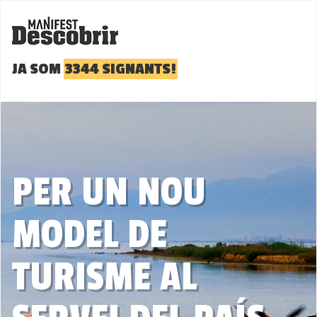
JA SOM
3344 SIGNANTS!
PER UN NOU
MODEL DE
TURISME AL